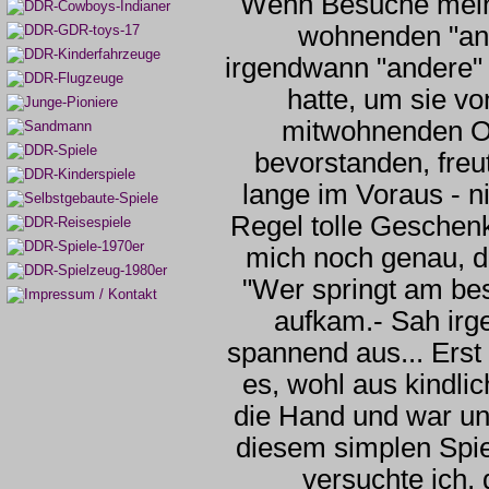
Wenn Besuche meine
wohnenden "an
irgendwann "andere
hatte, um sie v
mitwohnenden O
bevorstanden, freu
lange im Voraus - nic
Regel tolle Geschenk
mich noch genau, 
"Wer springt am bes
aufkam.- Sah irg
spannend aus... Erst
es, wohl aus kindli
die Hand und war un
diesem simplen Spie
versuchte ich, 