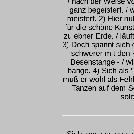
/ nach der Weise v
ganz begeistert, /
meistert. 2) Hier n
für die schöne Kunst
zu ebner Erde, / läu
3) Doch spannt sich d
schwerer mit den 
Besenstange - / w
bange. 4) Sich als 
muß er wohl als Fehl
Tanzen auf dem Sei
solc
Sieht ganz so aus, 