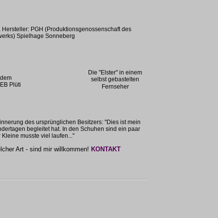
Hersteller: PGH (Produktionsgenossenschaft des
erks) Spielhage Sonneberg
Die "Elster" in einem
s dem
selbst gebastelten
EB Plüti
Fernseher
innerung des ursprünglichen Besitzers: "Dies ist mein
indertagen begleitet hat. In den Schuhen sind ein paar
 Kleine musste viel laufen..."
lcher Art - sind mir willkommen!
KONTAKT