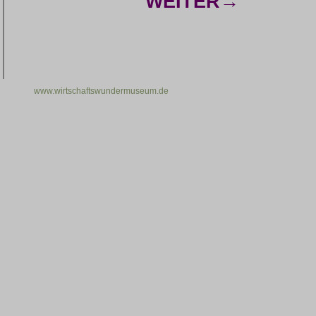
WEITER→
www.wirtschaftswundermuseum.de