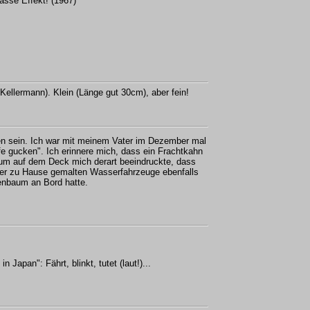
lasse Effekt! (1967)
ellermann). Klein (Länge gut 30cm), aber fein!
n sein. Ich war mit meinem Vater im Dezember mal
e gucken". Ich erinnere mich, dass ein Frachtkahn
um auf dem Deck mich derart beeindruckte, dass
ner zu Hause gemalten Wasserfahrzeuge ebenfalls
enbaum an Bord hatte.
 Japan": Fährt, blinkt, tutet (laut!)...