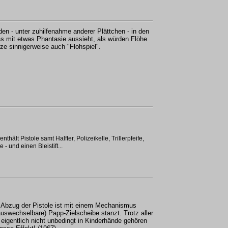
den - unter zuhilfenahme anderer Plättchen - in den
as mit etwas Phantasie aussieht, als würden Flöhe
ze sinnigerweise auch "Flohspiel".
nthält Pistole samt Halfter, Polizeikelle, Trillerpfeife,
 - und einen Bleistift...
r Abzug der Pistole ist mit einem Mechanismus
auswechselbare) Papp-Zielscheibe stanzt. Trotz aller
 eigentlich nicht unbedingt in Kinderhände gehören