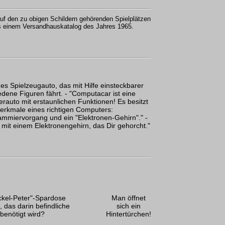
uf den zu obigen Schildern gehörenden Spielplätzen
us einem Versandhauskatalog des Jahres 1965.
es Spielzeugauto, das mit Hilfe einsteckbarer
ene Figuren fährt. - "Computacar ist eine
erauto mit erstaunlichen Funktionen! Es besitzt
erkmale eines richtigen Computers:
mmiervorgang und ein "Elektronen-Gehirn"." -
 mit einem Elektronengehirn, das Dir gehorcht."
kel-Peter"-Spardose
Man öffnet
, das darin befindliche
sich ein
benötigt wird?
Hintertürchen!