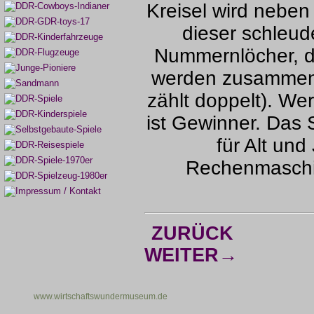
Kreisel wird neben
dieser schleude
Nummernlöcher, 
werden zusammeng
zählt doppelt). We
ist Gewinner. Das S
für Alt und
Rechenmaschin
ZURÜCK
WEITER→
www.wirtschaftswundermuseum.de