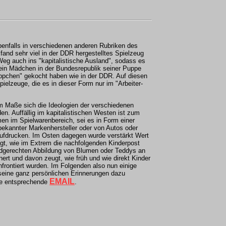
benfalls in verschiedenen anderen Rubriken des
fand sehr viel in der DDR hergestelltes Spielzeug
eg auch ins "kapitalistische Ausland", sodass es
ein Mädchen in der Bundesrepublik seiner Puppe
ppchen" gekocht haben wie in der DDR. Auf diesen
ielzeuge, die es in dieser Form nur im "Arbeiter-
em Maße sich die Ideologien der verschiedenen
n. Auffällig im kapitalistischen Westen
ist zum
men im Spielwarenbereich, sei es in
Form einer
bekannter Markenhersteller
oder von Autos oder
ufdrucken. Im Osten
dagegen wurde verstärkt Wert
egt,
wie im Extrem die nachfolgenden Kinderpost
ndgerechten Abbildung von Blumen oder Teddys an
nert und davon zeugt, wie früh und wie direkt
Kinder
nfrontiert wurden.
Im Folgenden also nun einige
seine ganz persönlichen Erinnerungen dazu
EMAIL
ne entsprechende
.