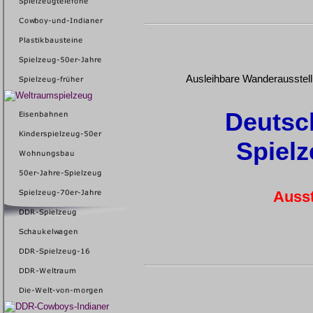
Ausleihbare Wanderausste
Deutsc
Spiel
Ausst