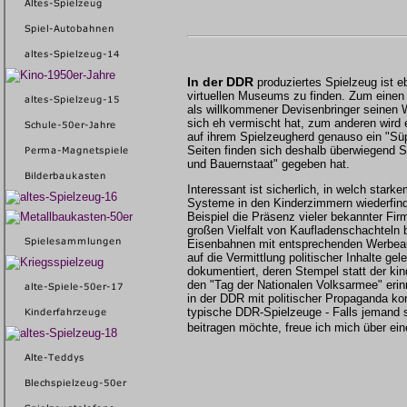
I
n der DDR
produziertes
Spielzeug ist e
virtuellen Museums
zu finden. Zum einen 
als
willkommener Devisenbringer seinen W
sich eh vermischt hat, zum
anderen wird 
auf ihrem
Spielzeugherd genauso ein "Sü
Seiten finden sich deshalb überwiegend Sp
und Bauernstaat" gegeben hat.
Interessant
ist sicherlich, in welch stark
Systeme in den Kinderzimmern wiederfinde
Beispiel die Präsenz vieler bekannter Fir
großen Vielfalt von Kaufladenschachteln 
Eisenbahnen mit entsprechenden Werbea
auf die Vermittlung politischer Inhalte gel
dokumentiert, deren
Stempel statt der ki
den "Tag
der Nationalen Volksarmee" erin
in der DDR mit politischer Propaganda ko
typische DDR-Spielzeuge - Falls jemand
beitragen möchte, freue ich mich über
ei