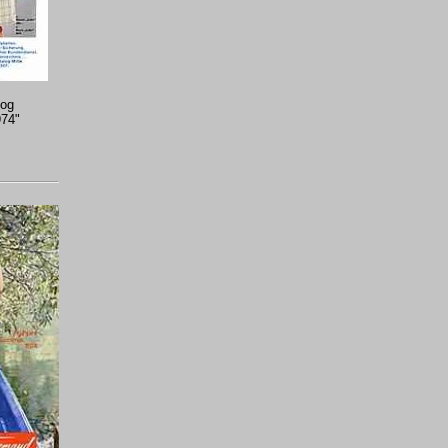
log
974"