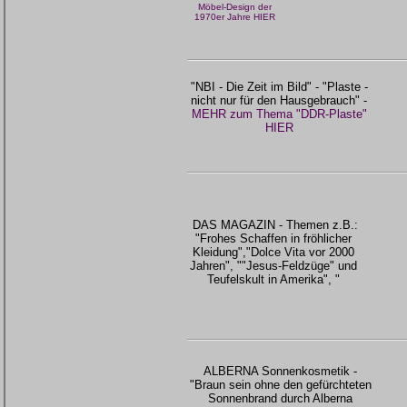
Möbel-Design der
1970er Jahre HIER
"NBI - Die Zeit im Bild" - "Plaste -
nicht nur für den Hausgebrauch" -
MEHR zum Thema "DDR-Plaste"
HIER
DAS MAGAZIN - Themen z.B.:
"Frohes Schaffen in fröhlicher
Kleidung","Dolce Vita vor 2000
Jahren", ""Jesus-Feldzüge" und
Teufelskult in Amerika", "
ALBERNA Sonnenkosmetik -
"Braun sein ohne den gefürchteten
Sonnenbrand durch Alberna