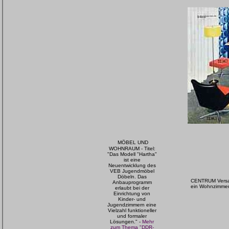
MÖBEL UND
WOHNRAUM - Titel:
"Das Modell "Hartha"
ist eine
Neuentwicklung des
VEB Jugendmöbel
Döbeln. Das
CENTRUM Versan
Anbauprogramm
ein Wohnzimmer,
erlaubt bei der
Einrichtung von
Kinder- und
Jugendzimmern eine
Vielzahl funktioneller
und formaler
Lösungen." -
Mehr
zum Thema "DDR-