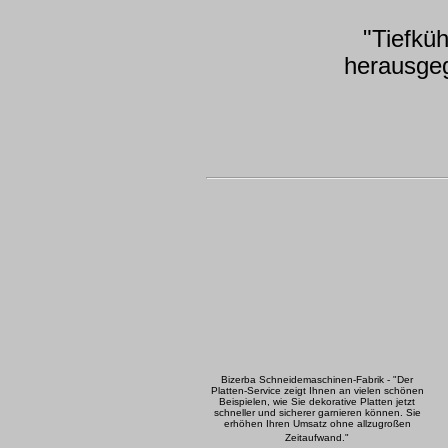
"Tiefküh
herausge
Bizerba Schneidemaschinen-Fabrik - "Der
Platten-Service zeigt Ihnen an vielen schönen
Beispielen, wie Sie dekorative Platten jetzt
schneller und sicherer garnieren können. Sie
erhöhen Ihren Umsatz ohne allzugroßen
Zeitaufwand."