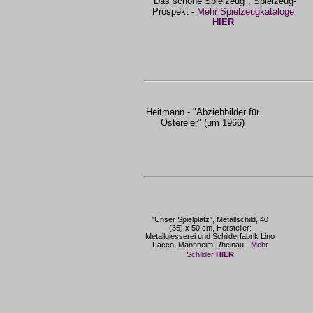
"Das schöne Spielzeug", Spielzeug-
Prospekt -
Mehr Spielzeugkataloge
HIER
Heitmann - "Abziehbilder für
Ostereier" (um 1966)
"Unser Spielplatz", Metallschild, 40
(35) x 50 cm, Hersteller:
Metallgiesserei und Schilderfabrik Lino
Facco, Mannheim-Rheinau
-
Mehr
Schilder
HIER