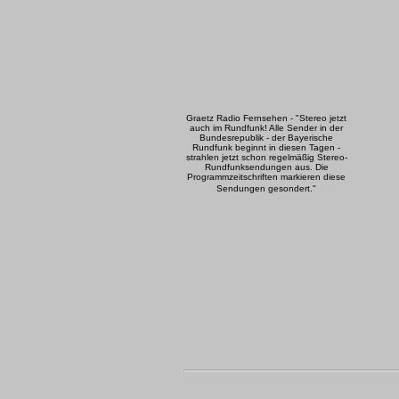
Graetz Radio Fernsehen - "Stereo jetzt
auch im Rundfunk! Alle Sender in der
Bundesrepublik - der Bayerische
Rundfunk beginnt in diesen Tagen -
strahlen jetzt schon regelmäßig Stereo-
Rundfunksendungen aus. Die
Programmzeitschriften markieren diese
Sendungen gesondert."