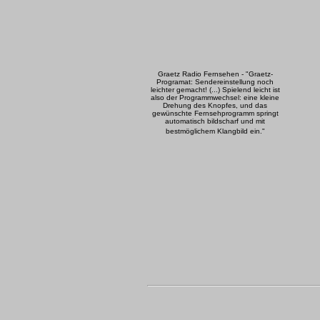
Graetz Radio Fernsehen - "Graetz-
Programat: Sendereinstellung noch
leichter gemacht! (...) Spielend leicht ist
also der Programmwechsel: eine kleine
Drehung des Knopfes, und das
gewünschte Fernsehprogramm springt
automatisch bildscharf und mit
bestmöglichem Klangbild ein."