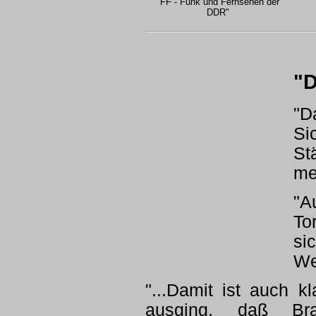
"FF - Funk und Fernsehen der
DDR"
"D
"D
Si
St
me
"A
To
si
We
"...Damit ist auch k
ausging, daß Br