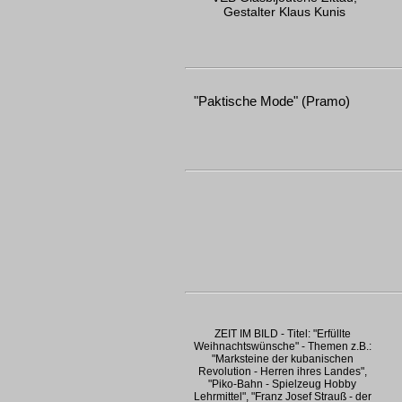
Gestalter Klaus Kunis
"Paktische Mode" (Pramo)
ZEIT IM BILD - Titel: "Erfüllte
Weihnachtswünsche" - Themen z.B.:
"Marksteine der kubanischen
Revolution - Herren ihres Landes",
"Piko-Bahn - Spielzeug Hobby
Lehrmittel", "Franz Josef Strauß - der