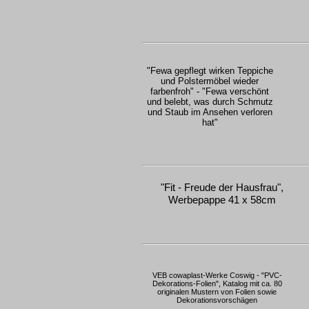
"Fewa gepflegt wirken Teppiche
und Polstermöbel wieder
farbenfroh" - "Fewa verschönt
und belebt, was durch Schmutz
und Staub im Ansehen verloren
hat"
"Fit - Freude der Hausfrau",
Werbepappe 41 x 58cm
VEB cowaplast-Werke Coswig - "PVC-
Dekorations-Folien", Katalog mit ca. 80
originalen Mustern von Folien sowie
Dekorationsvorschägen