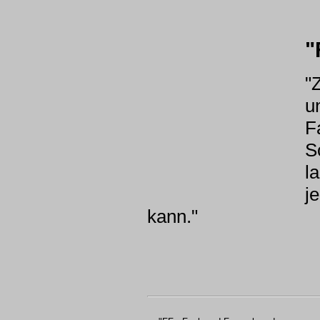
"
"
u
F
S
l
j
kann."