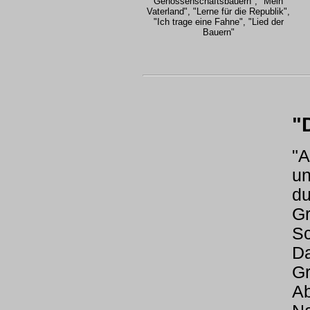
Genossenschaftsbauern", "Mein
Vaterland", "Lerne für die Republik",
"Ich trage eine Fahne", "Lied der
Bauern"
"
"
u
d
G
Sc
Da
G
Ab