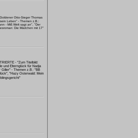
"Goldener Otto-Sieger Thomas
t sein Leben" - Themen z.B.:
nn - Miß Welt sagt an", "Der
besroman: Die Mädchen mit 17"
IERTE - "Zum Titelbild:
e und Elternglück für Nadja
r Giller" - Themen z.B.: "BB
lück", "Hazy Osterwald: Mein
eblingsgericht"