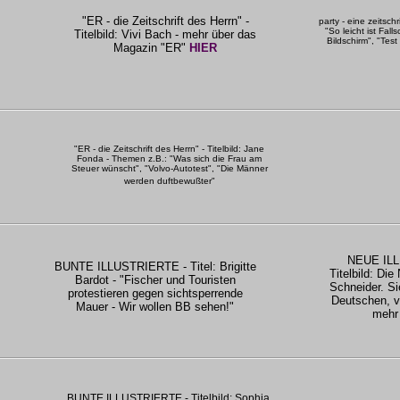
"ER - die Zeitschrift des Herrn" -
party - eine zeitsch
"So leicht ist Fal
Titelbild: Vivi Bach - mehr über das
Bildschirm", "Tes
Magazin "ER"
HIER
"ER - die Zeitschrift des Herrn" - Titelbild: Jane
Fonda - Themen z.B.: "Was sich die Frau am
Steuer wünscht", "Volvo-Autotest", "Die Männer
werden duftbewußter"
NEUE ILL
BUNTE ILLUSTRIERTE - Titel: Brigitte
Titelbild: D
Bardot - "Fischer und Touristen
Schneider. Si
protestieren gegen sichtsperrende
Deutschen, v
Mauer - Wir wollen BB sehen!"
mehr 
BUNTE ILLUSTRIERTE - Titelbild: Sophia