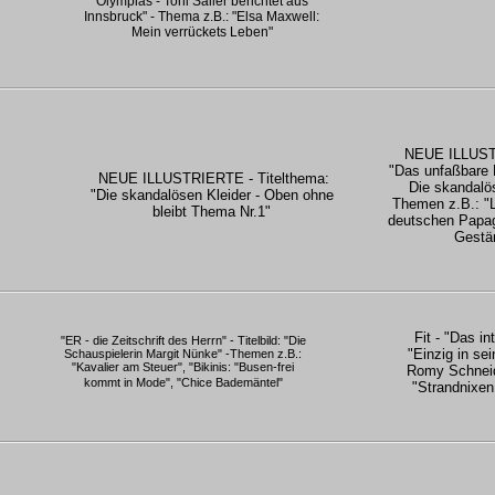
Olympias - Toni Sailer berichtet aus
Innsbruck" - Thema z.B.: "Elsa Maxwell:
Mein verrückets Leben"
NEUE ILLUSTR
"Das unfaßbare 
NEUE ILLUSTRIERTE - Titelthema:
Die skandalös
"Die skandalösen Kleider - Oben ohne
Themen z.B.: "L
bleibt Thema Nr.1"
deutschen Papag
Gestän
Fit - "Das in
"ER - die Zeitschrift des Herrn" - Titelbild: "Die
"Einzig in sei
Schauspielerin Margit Nünke" -Themen z.B.:
"Kavalier am Steuer", "Bikinis: "Busen-frei
Romy Schneid
kommt in Mode", "Chice Bademäntel"
"Strandnixe