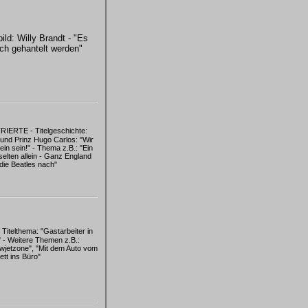
bild: Willy Brandt - "Es
ch gehantelt werden"
IERTE - Titelgeschichte:
 und Prinz Hugo Carlos: "Wir
lein sein!" - Thema z.B.: "Ein
elten allein - Ganz England
die Beatles nach"
itelthema: "Gastarbeiter in
 - Weitere Themen z.B.:
owjetzone", "Mit dem Auto vom
ett ins Büro"