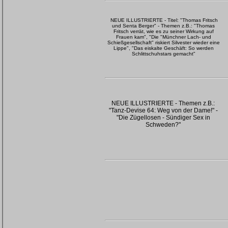
NEUE ILLUSTRIERTE - Titel: "Thomas Fritsch
und Senta Berger" - Themen z.B.: "Thomas
Fritsch verrät, wie es zu seiner Wirkung auf
Frauen kam", "Die "Münchner Lach- und
Schießgesellschaft" riskiert Silvester wieder eine
Lippe", "Das eiskalte Geschäft: So werden
Schlittschuhstars gemacht"
NEUE ILLUSTRIERTE - Themen z.B.:
"Tanz-Devise 64: Weg von der Dame!" -
"Die Zügellosen - Sündiger Sex in
Schweden?"