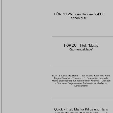
HÖR ZU -"Mit den Händen bist Du
schon gut!"
HÖR ZU - Titel: "Muttis
Räumungsklage"
BUNTE ILLUSTRIERTE - Titel: Marika Kilius und Hans
Jürgen Bäumler - Themen z.B.: "Jaqueline Kennedy:
Meine Liebe gehört nur noch meinen Kindern", "Dresden
- Eine neue Folge unserer Farbserie: Auch das ist
Deutschland"
Quick - Titel: Marika Kilius und Hans