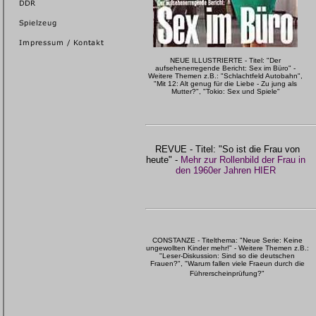
NEUE ILLUSTRIERTE - Titel: "Der
aufsehenerregende Bericht: Sex im Büro" -
Weitere Themen z.B.: "Schlachtfeld Autobahn",
"Mit 12: Alt genug für die Liebe - Zu jung als
Mutter?", "Tokio: Sex und Spiele"
REVUE - Titel: "So ist die Frau von
heute" -
Mehr zur Rollenbild der Frau in
den 1960er Jahren HIER
CONSTANZE - Titelthema: "Neue Serie: Keine
ungewollten Kinder mehr!" - Weitere Themen z.B.:
"Leser-Diskussion: Sind so die deutschen
Frauen?", "Warum fallen viele Fraeun durch die
Führerscheinprüfung?"