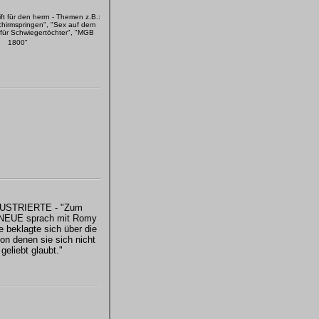
rift für den herrn - Themen z.B.:
lschirmspringen", "Sex auf dem
t für Schwiegertöchter", "MGB
1800"
USTRIERTE - "Zum
ie NEUE sprach mit Romy
e beklagte sich über die
on denen sie sich nicht
geliebt glaubt."