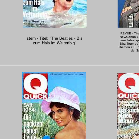
REVUE - Tite
News anno 19
stern - Titel: "The Beatles - Bis
zwei Jahre s
zum Hals im Welterfolg"
Blitz-Tournee
Themen z.B.: 
viel 