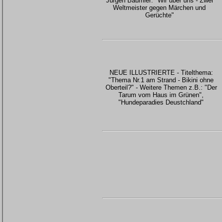
Jürgen Bäumler: "Wir über uns - Zwei
Weltmeister gegen Märchen und
Gerüchte"
NEUE ILLUSTRIERTE - Titelthema:
"Thema Nr.1 am Strand - Bikini ohne
Oberteil?" - Weitere Themen z.B.: "Der
Tarum vom Haus im Grünen",
"Hundeparadies Deustchland"