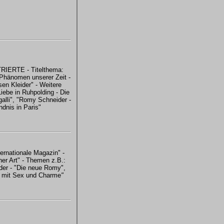
IERTE - Titelthema:
Phänomen unserer Zeit -
en Kleider" - Weitere
iebe in Ruhpolding - Die
alli", "Romy Schneider -
dnis in Paris"
ternationale Magazin" -
ner Art" - Themen z.B.:
er - "Die neue Romy",
n mit Sex und Charme
"