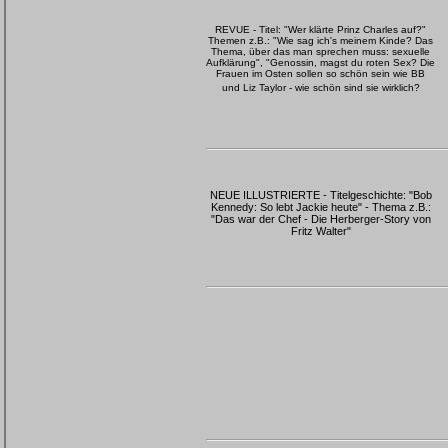
REVUE - Titel: "Wer klärte Prinz Charles auf?"
Themen z.B.: "Wie sag ich's meinem Kinde? Das
Thema, über das man sprechen muss: sexuelle
Aufklärung", "Genossin, magst du roten Sex? Die
Frauen im Osten sollen so schön sein wie BB
und Liz Taylor - wie schön sind sie wirklich?
NEUE ILLUSTRIERTE - Titelgeschichte: "Bob
Kennedy: So lebt Jackie heute" - Thema z.B.:
"Das war der Chef - Die Herberger-Story von
Fritz Walter"