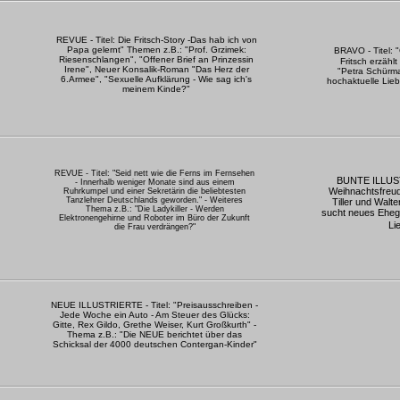
REVUE - Titel: Die Fritsch-Story -Das hab ich von
Papa gelernt" Themen z.B.: "Prof. Grzimek:
BRAVO - Titel: 
Riesenschlangen", "Offener Brief an Prinzessin
Fritsch erzähl
Irene", Neuer Konsalik-Roman "Das Herz der
"Petra Schürma
6.Armee", "Sexuelle Aufklärung - Wie sag ich's
hochaktuelle Lie
meinem Kinde?"
REVUE - Titel: "Seid nett wie die Ferns im Fernsehen
BUNTE ILLUSTR
- Innerhalb weniger Monate sind aus einem
Weihnachtsfreud
Ruhrkumpel und einer Sekretärin die beliebtesten
Tanzlehrer Deutschlands geworden." - Weiteres
Tiller und Walte
Thema z.B.: "Die Ladykiller - Werden
sucht neues Eheg
Elektronengehirne und Roboter im Büro der Zukunft
Li
die Frau verdrängen?"
NEUE ILLUSTRIERTE - Titel: "Preisausschreiben -
Jede Woche ein Auto - Am Steuer des Glücks:
Gitte, Rex Gildo, Grethe Weiser, Kurt Großkurth" -
Thema z.B.: "Die NEUE berichtet über das
Schicksal der 4000 deutschen Contergan-Kinder"