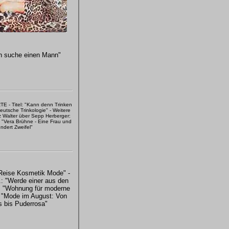
ch suche einen Mann"
 - Titel: "Kann denn Trinken
utsche Trinkologie" - Weitere
z Walter über Sepp Herberger:
 "Vera Brühne - Eine Frau und
ndert Zweifel"
Reise Kosmetik Mode" -
: "Werde einer aus den
, "Wohnung für moderne
 "Mode im August: Von
s bis Puderrosa"