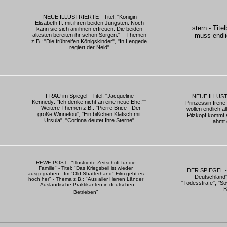
NEUE ILLUSTRIERTE - Titel: "Königin
Elisabeth II. mit ihren beiden Jüngsten. Noch
stern - Titel
kann sie sich an ihnen erfreuen. Die beiden
ältesten bereiten ihr schon Sorgen." – Themen
muss endli
z.B.: "Die frühreifen Königskinder", "In Lengede
regiert der Neid"
FRAU im Spiegel - Titel: "Jacqueline
NEUE ILLUSTR
Kennedy: "Ich denke nicht an eine neue Ehe!""
Prinzessin Irene
- Weitere Themen z.B.: "Pierre Brice - Der
wollen endlich al
große Winnetou", "Ein bißchen Klatsch mit
Pilzkopf kommt s
Ursula", "Corinna deutet Ihre Sterne"
ahmt 
REWE POST - "Illustrierte Zeitschrift für die
Familie" - Titel: "Das Kriegsbeil ist wieder
DER SPIEGEL - T
ausgegraben - Im "Old Shatterhand"-Film geht es
Deutschland"
hoch her" - Thema z.B.: "Aus aller Herren Länder
"Todesstrafe", "S
- Ausländische Praktikanten in deutschen
B
Betrieben"