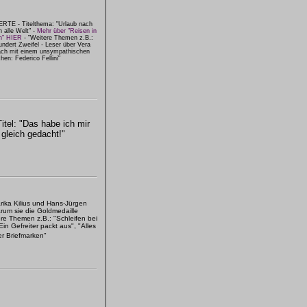
TE - Titelthema: "Urlaub nach
 alle Welt" -
Mehr über "Reisen in
n" HIER
- "Weitere Themen z.B.:
undert Zweifel - Leser über Vera
äch mit einem unsympathischen
en: Federico Fellini"
tel: "Das habe ich mir
gleich gedacht!"
arika Kilius und Hans-Jürgen
rum sie die Goldmedaille
ere Themen z.B.: "Schleifen bei
in Gefreiter packt aus", "Alles
r Briefmarken"