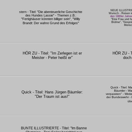
NEUE ILLUSTRIER
stern - Titel: "Die abenteuerliche Geschichte
Wunsch - Reisen in
des Hundes Lassie" - Themen z.B.:
den 1960er Jahre
"Fertighäuser könnten billiger sein", "Willy
"Eine Frau und h
Brühne", "Gespr
Brandt: Der wahre Grund des Erfolges"
Mensch
HÖR ZU - Titel: "Im Zerlegen ist er
HÖR ZU - Ti
Meister - Peter heißt er"
doch 
Quick - Titel: M
Bäumler - Wa
Quick - Titel: Hans Jürgen Bäumler:
verpassten" - Weit
"Der Traum ist aus!"
der Bundeswehr - E
übe
BUNTE ILLUSTRIERTE - Titel: "Im Banne