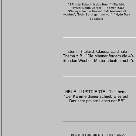
"ER - die Zeitschrift des Herrn" - Titelbild:
"Filmstar Senta Berger" - Themen z.B.:
"Plädoyer für die Keeler", "Mit Anstand alt
werden", "Mein Beruf geht mir vor!", "Hyde Park
Speakers"
stern - Titelbild: Claudia Cardinale -
Thema z.B.: "Die Männer fordern die 40-
Stunden-Woche - Mütter arbeiten mehr"e
NEUE ILLUSTRIERTE - Titelthema:
"Der Kammerdiener schrieb alles auf:
Das sehr private Leben der BB"
BUNTE ILLUSTRIERTE - Titel: "Großer