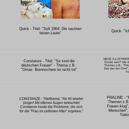
Quick - Titel: "Sylt 1964: Die nackten
Quick: "I
feinen Leute"
NEUE ILLUSTRIERTE
Constanze - Titel: "So sind die
Sünde sein? Die de
deutschen Frauen" - Thema z.B.:
Themen z.B.: "Frit
Das war der Chef",
"Omas Brennschere ist nicht tot"
hu
PRALINE - "
CONSTANZE - Titelthema: "Ab 40 wieder
Themen z.B.
jünger! Mit offenen Augen betrachtet
Frauen klug"
Constanze heute die Probleme, die sich
Menschen",
für die "Frau im zeitlosen Alter" ergeben."
Türki