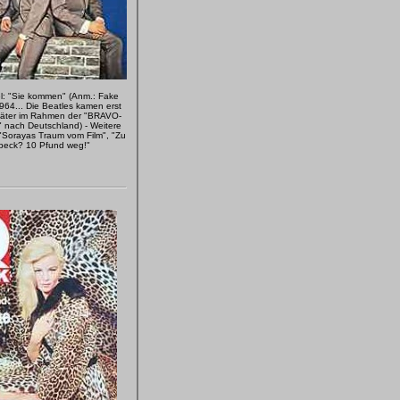
l: "Sie kommen" (Anm.: Fake
64... Die Beatles kamen erst
päter im Rahmen der "BRAVO-
" nach Deutschland) - Weitere
"Sorayas Traum vom Film", "Zu
Speck? 10 Pfund weg!"