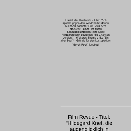
Frankfurter Illustrierte - Titel: ""Ich
spucke gegen den Wind" heißt Marion
Michaels nächster Film. Aus dem
Nackedei "Liane" ist durch
Schauspielunterricht eine junge
Filmdarstellerin geworden, die Chancen
verdient" - Weiteres Thema z.B.: "Ein
alter Zopf? - Gründe für den kostspieligen
"Gorch Fock"-Neubau"
Film Revue - Titel:
"Hildegard Knef, die
augenblicklich in