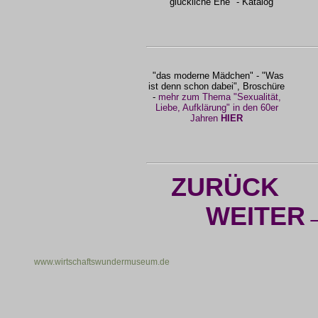
glückliche Ehe" - Katalog
"das moderne Mädchen" - "Was
ist denn schon dabei", Broschüre
-
mehr zum Thema "Sexualität,
Liebe, Aufklärung" in den 60er
Jahren
HIER
ZURÜCK
WEITER
www.wirtschaftswundermuseum.de