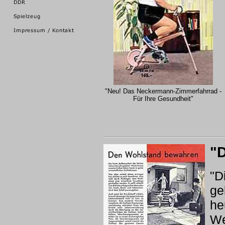
"Neu! Das Neckermann-Zimmerfahrrad -
Für Ihre Gesundheit"
"
"D
ge
he
We