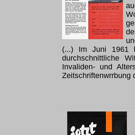
au
W
ge
de
un
(...) Im Juni 1961 
durchschnittliche W
Invaliden- und Alte
Zeitschriftenwrrbung