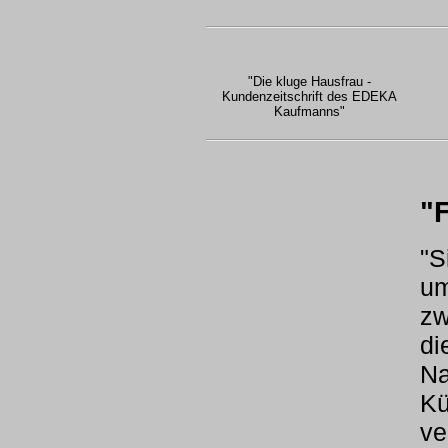
"Die kluge Hausfrau -
Kundenzeitschrift des EDEKA
Kaufmanns"
"
"S
um
zw
di
Na
Kü
ve