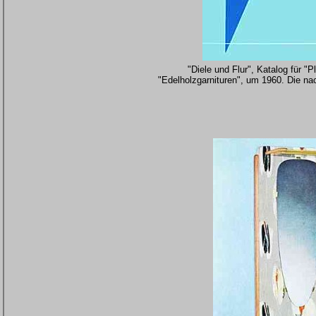
"Diele und Flur", Katalog für "
"Edelholzgarnituren", um 1960. Die n