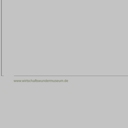
www.wirtschaftswundermuseum.de