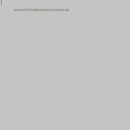
www.wirtschaftswundermuseum.de